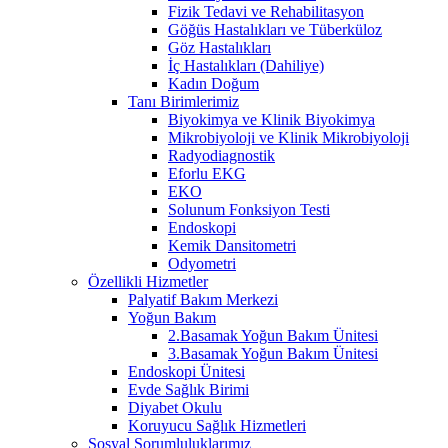
Fizik Tedavi ve Rehabilitasyon
Göğüs Hastalıkları ve Tüberküloz
Göz Hastalıkları
İç Hastalıkları (Dahiliye)
Kadın Doğum
Tanı Birimlerimiz
Biyokimya ve Klinik Biyokimya
Mikrobiyoloji ve Klinik Mikrobiyoloji
Radyodiagnostik
Eforlu EKG
EKO
Solunum Fonksiyon Testi
Endoskopi
Kemik Dansitometri
Odyometri
Özellikli Hizmetler
Palyatif Bakım Merkezi
Yoğun Bakım
2.Basamak Yoğun Bakım Ünitesi
3.Basamak Yoğun Bakım Ünitesi
Endoskopi Ünitesi
Evde Sağlık Birimi
Diyabet Okulu
Koruyucu Sağlık Hizmetleri
Sosyal Sorumluluklarımız