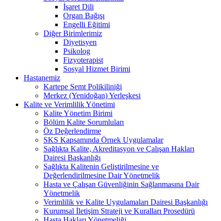
İşaret Dili
Organ Bağışı
Engelli Eğitimi
Diğer Birimlerimiz
Diyetisyen
Psikolog
Fizyoterapist
Sosyal Hizmet Birimi
Hastanemiz
Kartepe Semt Polikiliniği
Merkez (Yenidoğan) Yerleşkesi
Kalite ve Verimlilik Yönetimi
Kalite Yönetim Birimi
Bölüm Kalite Sorumluları
Öz Değerlendirme
SKS Kapsamında Örnek Uygulamalar
Sağlıkta Kalite, Akreditasyon ve Çalışan Hakları
Dairesi Başkanlığı
Sağlıkta Kalitenin Geliştirilmesine ve
Değerlendirilmesine Dair Yönetmelik
Hasta ve Çalışan Güvenliğinin Sağlanmasına Dair
Yönetmelik
Verimlilik ve Kalite Uygulamaları Dairesi Başkanlığı
Kurumsal İletişim Strateji ve Kuralları Prosedürü
Hasta Hakları Yönetmeliği