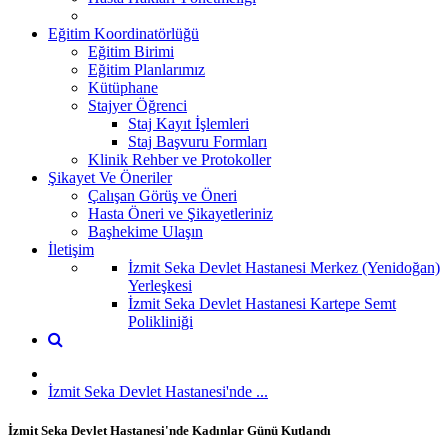
Eğitim Koordinatörlüğü
Eğitim Birimi
Eğitim Planlarımız
Kütüphane
Stajyer Öğrenci
Staj Kayıt İşlemleri
Staj Başvuru Formları
Klinik Rehber ve Protokoller
Şikayet Ve Öneriler
Çalışan Görüş ve Öneri
Hasta Öneri ve Şikayetleriniz
Başhekime Ulaşın
İletişim
İzmit Seka Devlet Hastanesi Merkez (Yenidoğan)
Yerleşkesi
İzmit Seka Devlet Hastanesi Kartepe Semt
Polikliniği
İzmit Seka Devlet Hastanesi'nde ...
İzmit Seka Devlet Hastanesi'nde Kadınlar Günü Kutlandı