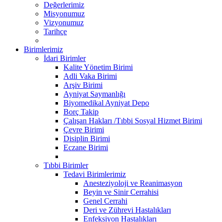
Değerlerimiz
Misyonumuz
Vizyonumuz
Tarihçe
Birimlerimiz
İdari Birimler
Kalite Yönetim Birimi
Adli Vaka Birimi
Arşiv Birimi
Ayniyat Saymanlığı
Biyomedikal Ayniyat Depo
Borç Takip
Çalışan Hakları /Tıbbi Sosyal Hizmet Birimi
Çevre Birimi
Disiplin Birimi
Eczane Birimi
Tıbbi Birimler
Tedavi Birimlerimiz
Anesteziyoloji ve Reanimasyon
Beyin ve Sinir Cerrahisi
Genel Cerrahi
Deri ve Zührevi Hastalıkları
Enfeksiyon Hastalıkları