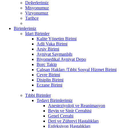
Değerlerimiz
Misyonumuz
Vizyonumuz
Tarihçe
Birimlerimiz
İdari Birimler
Kalite Yönetim Birimi
Adli Vaka Birimi
Arşiv Birimi
Ayniyat Saymanlığı
Biyomedikal Ayniyat Depo
Borç Takip
Çalışan Hakları /Tıbbi Sosyal Hizmet Birimi
Çevre Birimi
Disiplin Birimi
Eczane Birimi
Tıbbi Birimler
Tedavi Birimlerimiz
Anesteziyoloji ve Reanimasyon
Beyin ve Sinir Cerrahisi
Genel Cerrahi
Deri ve Zührevi Hastalıkları
Enfeksiyon Hastalıkları