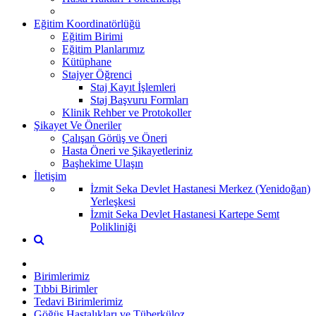
Eğitim Koordinatörlüğü
Eğitim Birimi
Eğitim Planlarımız
Kütüphane
Stajyer Öğrenci
Staj Kayıt İşlemleri
Staj Başvuru Formları
Klinik Rehber ve Protokoller
Şikayet Ve Öneriler
Çalışan Görüş ve Öneri
Hasta Öneri ve Şikayetleriniz
Başhekime Ulaşın
İletişim
İzmit Seka Devlet Hastanesi Merkez (Yenidoğan)
Yerleşkesi
İzmit Seka Devlet Hastanesi Kartepe Semt
Polikliniği
Birimlerimiz
Tıbbi Birimler
Tedavi Birimlerimiz
Göğüs Hastalıkları ve Tüberküloz