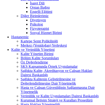
İşaret Dili
Organ Bağışı
Engelli Eğitimi
Diğer Birimlerimiz
Diyetisyen
Psikolog
Fizyoterapist
Sosyal Hizmet Birimi
Hastanemiz
Kartepe Semt Polikiliniği
Merkez (Yenidoğan) Yerleşkesi
Kalite ve Verimlilik Yönetimi
Kalite Yönetim Birimi
Bölüm Kalite Sorumluları
Öz Değerlendirme
SKS Kapsamında Örnek Uygulamalar
Sağlıkta Kalite, Akreditasyon ve Çalışan Hakları
Dairesi Başkanlığı
Sağlıkta Kalitenin Geliştirilmesine ve
Değerlendirilmesine Dair Yönetmelik
Hasta ve Çalışan Güvenliğinin Sağlanmasına Dair
Yönetmelik
Verimlilik ve Kalite Uygulamaları Dairesi Başkanlığı
Kurumsal İletişim Strateji ve Kuralları Prosedürü
Hasta Hakları Yönetmeliği