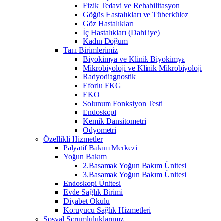
Fizik Tedavi ve Rehabilitasyon
Göğüs Hastalıkları ve Tüberküloz
Göz Hastalıkları
İç Hastalıkları (Dahiliye)
Kadın Doğum
Tanı Birimlerimiz
Biyokimya ve Klinik Biyokimya
Mikrobiyoloji ve Klinik Mikrobiyoloji
Radyodiagnostik
Eforlu EKG
EKO
Solunum Fonksiyon Testi
Endoskopi
Kemik Dansitometri
Odyometri
Özellikli Hizmetler
Palyatif Bakım Merkezi
Yoğun Bakım
2.Basamak Yoğun Bakım Ünitesi
3.Basamak Yoğun Bakım Ünitesi
Endoskopi Ünitesi
Evde Sağlık Birimi
Diyabet Okulu
Koruyucu Sağlık Hizmetleri
Sosyal Sorumluluklarımız