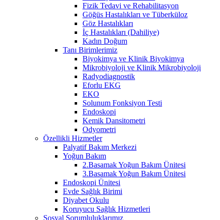
Fizik Tedavi ve Rehabilitasyon
Göğüs Hastalıkları ve Tüberküloz
Göz Hastalıkları
İç Hastalıkları (Dahiliye)
Kadın Doğum
Tanı Birimlerimiz
Biyokimya ve Klinik Biyokimya
Mikrobiyoloji ve Klinik Mikrobiyoloji
Radyodiagnostik
Eforlu EKG
EKO
Solunum Fonksiyon Testi
Endoskopi
Kemik Dansitometri
Odyometri
Özellikli Hizmetler
Palyatif Bakım Merkezi
Yoğun Bakım
2.Basamak Yoğun Bakım Ünitesi
3.Basamak Yoğun Bakım Ünitesi
Endoskopi Ünitesi
Evde Sağlık Birimi
Diyabet Okulu
Koruyucu Sağlık Hizmetleri
Sosyal Sorumluluklarımız