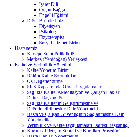
İşaret Dili
Organ Bağışı
Engelli Eğitimi
Diğer Birimlerimiz
Diyetisyen
Psikolog
Fizyoterapist
Sosyal Hizmet Birimi
Hastanemiz
Kartepe Semt Polikiliniği
Merkez (Yenidoğan) Yerleşkesi
Kalite ve Verimlilik Yönetimi
Kalite Yönetim Birimi
Bölüm Kalite Sorumluları
Öz Değerlendirme
SKS Kapsamında Örnek Uygulamalar
Sağlıkta Kalite, Akreditasyon ve Çalışan Hakları
Dairesi Başkanlığı
Sağlıkta Kalitenin Geliştirilmesine ve
Değerlendirilmesine Dair Yönetmelik
Hasta ve Çalışan Güvenliğinin Sağlanmasına Dair
Yönetmelik
Verimlilik ve Kalite Uygulamaları Dairesi Başkanlığı
Kurumsal İletişim Strateji ve Kuralları Prosedürü
Hasta Hakları Yönetmeliği