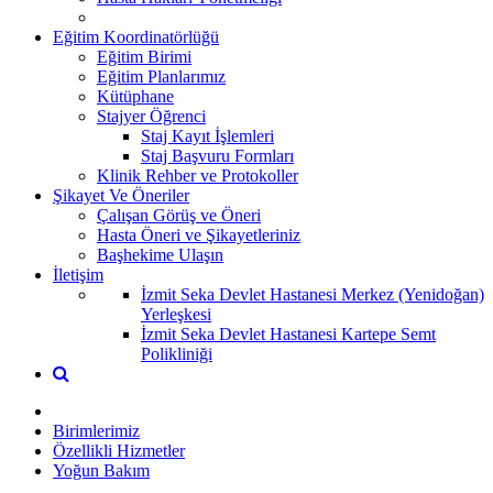
Eğitim Koordinatörlüğü
Eğitim Birimi
Eğitim Planlarımız
Kütüphane
Stajyer Öğrenci
Staj Kayıt İşlemleri
Staj Başvuru Formları
Klinik Rehber ve Protokoller
Şikayet Ve Öneriler
Çalışan Görüş ve Öneri
Hasta Öneri ve Şikayetleriniz
Başhekime Ulaşın
İletişim
İzmit Seka Devlet Hastanesi Merkez (Yenidoğan)
Yerleşkesi
İzmit Seka Devlet Hastanesi Kartepe Semt
Polikliniği
Birimlerimiz
Özellikli Hizmetler
Yoğun Bakım