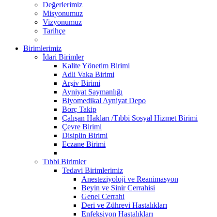
Değerlerimiz
Misyonumuz
Vizyonumuz
Tarihçe
Birimlerimiz
İdari Birimler
Kalite Yönetim Birimi
Adli Vaka Birimi
Arşiv Birimi
Ayniyat Saymanlığı
Biyomedikal Ayniyat Depo
Borç Takip
Çalışan Hakları /Tıbbi Sosyal Hizmet Birimi
Çevre Birimi
Disiplin Birimi
Eczane Birimi
Tıbbi Birimler
Tedavi Birimlerimiz
Anesteziyoloji ve Reanimasyon
Beyin ve Sinir Cerrahisi
Genel Cerrahi
Deri ve Zührevi Hastalıkları
Enfeksiyon Hastalıkları