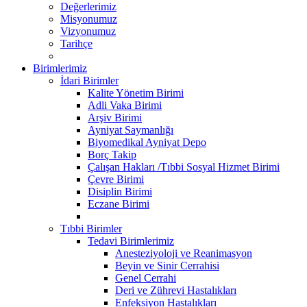
Değerlerimiz
Misyonumuz
Vizyonumuz
Tarihçe
Birimlerimiz
İdari Birimler
Kalite Yönetim Birimi
Adli Vaka Birimi
Arşiv Birimi
Ayniyat Saymanlığı
Biyomedikal Ayniyat Depo
Borç Takip
Çalışan Hakları /Tıbbi Sosyal Hizmet Birimi
Çevre Birimi
Disiplin Birimi
Eczane Birimi
Tıbbi Birimler
Tedavi Birimlerimiz
Anesteziyoloji ve Reanimasyon
Beyin ve Sinir Cerrahisi
Genel Cerrahi
Deri ve Zührevi Hastalıkları
Enfeksiyon Hastalıkları