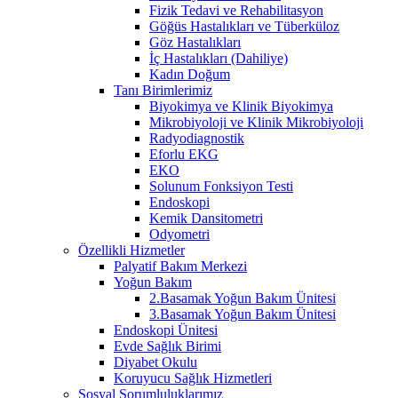
Fizik Tedavi ve Rehabilitasyon
Göğüs Hastalıkları ve Tüberküloz
Göz Hastalıkları
İç Hastalıkları (Dahiliye)
Kadın Doğum
Tanı Birimlerimiz
Biyokimya ve Klinik Biyokimya
Mikrobiyoloji ve Klinik Mikrobiyoloji
Radyodiagnostik
Eforlu EKG
EKO
Solunum Fonksiyon Testi
Endoskopi
Kemik Dansitometri
Odyometri
Özellikli Hizmetler
Palyatif Bakım Merkezi
Yoğun Bakım
2.Basamak Yoğun Bakım Ünitesi
3.Basamak Yoğun Bakım Ünitesi
Endoskopi Ünitesi
Evde Sağlık Birimi
Diyabet Okulu
Koruyucu Sağlık Hizmetleri
Sosyal Sorumluluklarımız