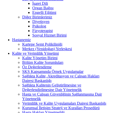
İşaret Dili
Organ Bağışı
Engelli Eğitimi
Diğer Birimlerimiz
Diyetisyen
Psikolog
Fizyoterapist
Sosyal Hizmet Birimi
Hastanemiz
Kartepe Semt Polikiliniği
Merkez (Yenidoğan) Yerleşkesi
Kalite ve Verimlilik Yönetimi
Kalite Yönetim Birimi
Bölüm Kalite Sorumluları
Öz Değerlendirme
SKS Kapsamında Örnek Uygulamalar
Sağlıkta Kalite, Akreditasyon ve Çalışan Hakları
Dairesi Başkanlığı
Sağlıkta Kalitenin Geliştirilmesine ve
Değerlendirilmesine Dair Yönetmelik
Hasta ve Çalışan Güvenliğinin Sağlanmasına Dair
Yönetmelik
Verimlilik ve Kalite Uygulamaları Dairesi Başkanlığı
Kurumsal İletişim Strateji ve Kuralları Prosedürü
Hasta Hakları Yönetmeliği