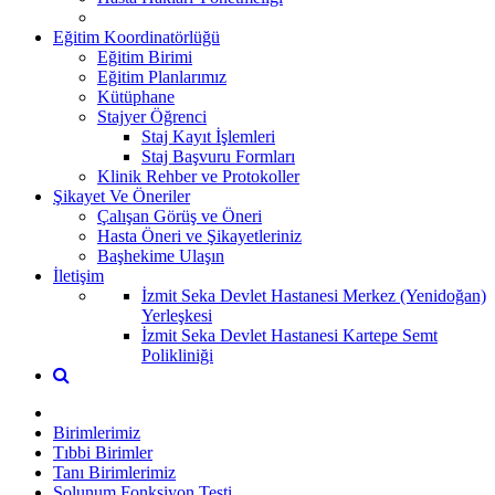
Eğitim Koordinatörlüğü
Eğitim Birimi
Eğitim Planlarımız
Kütüphane
Stajyer Öğrenci
Staj Kayıt İşlemleri
Staj Başvuru Formları
Klinik Rehber ve Protokoller
Şikayet Ve Öneriler
Çalışan Görüş ve Öneri
Hasta Öneri ve Şikayetleriniz
Başhekime Ulaşın
İletişim
İzmit Seka Devlet Hastanesi Merkez (Yenidoğan)
Yerleşkesi
İzmit Seka Devlet Hastanesi Kartepe Semt
Polikliniği
Birimlerimiz
Tıbbi Birimler
Tanı Birimlerimiz
Solunum Fonksiyon Testi