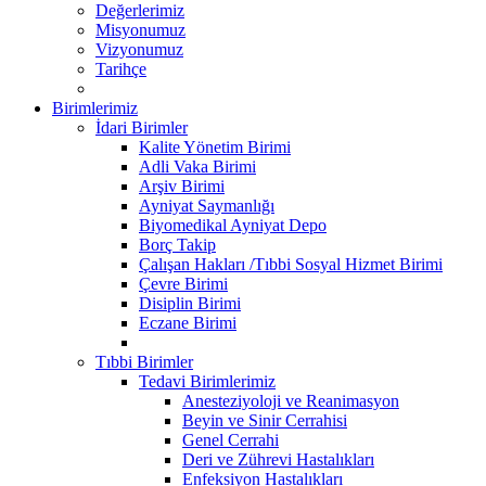
Değerlerimiz
Misyonumuz
Vizyonumuz
Tarihçe
Birimlerimiz
İdari Birimler
Kalite Yönetim Birimi
Adli Vaka Birimi
Arşiv Birimi
Ayniyat Saymanlığı
Biyomedikal Ayniyat Depo
Borç Takip
Çalışan Hakları /Tıbbi Sosyal Hizmet Birimi
Çevre Birimi
Disiplin Birimi
Eczane Birimi
Tıbbi Birimler
Tedavi Birimlerimiz
Anesteziyoloji ve Reanimasyon
Beyin ve Sinir Cerrahisi
Genel Cerrahi
Deri ve Zührevi Hastalıkları
Enfeksiyon Hastalıkları