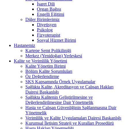
İşaret Dili
Organ Bağışı
Engelli Eğitimi
Diğer Birimlerimiz
Diyetisyen
Psikolog
Fizyoterapist
Sosyal Hizmet Birimi
Hastanemiz
Kartepe Semt Polikiliniği
Merkez (Yenidoğan) Yerleşkesi
Kalite ve Verimlilik Yönetimi
Kalite Yönetim Birimi
Bölüm Kalite Sorumluları
Öz Değerlendirme
SKS Kapsamında Örnek Uygulamalar
Sağlıkta Kalite, Akreditasyon ve Çalışan Hakları
Dairesi Başkanlığı
Sağlıkta Kalitenin Geliştirilmesine ve
Değerlendirilmesine Dair Yönetmelik
Hasta ve Çalışan Güvenliğinin Sağlanmasına Dair
Yönetmelik
Verimlilik ve Kalite Uygulamaları Dairesi Başkanlığı
Kurumsal İletişim Strateji ve Kuralları Prosedürü
Hasta Hakları Yönetmeliği