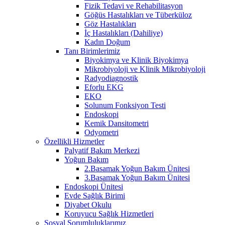
Fizik Tedavi ve Rehabilitasyon
Göğüs Hastalıkları ve Tüberküloz
Göz Hastalıkları
İç Hastalıkları (Dahiliye)
Kadın Doğum
Tanı Birimlerimiz
Biyokimya ve Klinik Biyokimya
Mikrobiyoloji ve Klinik Mikrobiyoloji
Radyodiagnostik
Eforlu EKG
EKO
Solunum Fonksiyon Testi
Endoskopi
Kemik Dansitometri
Odyometri
Özellikli Hizmetler
Palyatif Bakım Merkezi
Yoğun Bakım
2.Basamak Yoğun Bakım Ünitesi
3.Basamak Yoğun Bakım Ünitesi
Endoskopi Ünitesi
Evde Sağlık Birimi
Diyabet Okulu
Koruyucu Sağlık Hizmetleri
Sosyal Sorumluluklarımız