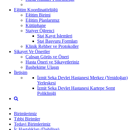
Eğitim Koordinatörlüğü
Eğitim Birimi
Eğitim Planlarımız
Kütüphane
Stajyer Öğrenci
Staj Kayıt İşlemleri
Staj Başvuru Formları
Klinik Rehber ve Protokoller
Şikayet Ve Öneriler
Çalışan Görüş ve Öneri
Hasta Öneri ve Şikayetleriniz
Başhekime Ulaşın
İletişim
İzmit Seka Devlet Hastanesi Merkez (Yenidoğan)
Yerleşkesi
İzmit Seka Devlet Hastanesi Kartepe Semt
Polikliniği
Birimlerimiz
Tıbbi Birimler
Tedavi Birimlerimiz
İç Hastalıkları (Dahiliye)