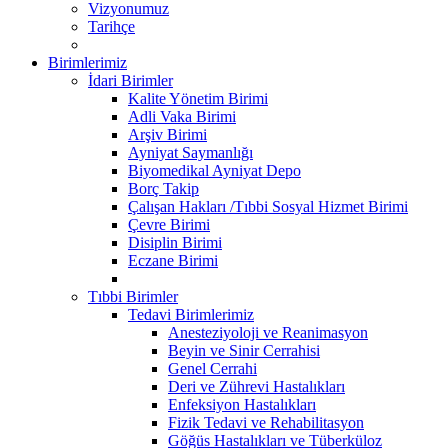
Vizyonumuz
Tarihçe
Birimlerimiz
İdari Birimler
Kalite Yönetim Birimi
Adli Vaka Birimi
Arşiv Birimi
Ayniyat Saymanlığı
Biyomedikal Ayniyat Depo
Borç Takip
Çalışan Hakları /Tıbbi Sosyal Hizmet Birimi
Çevre Birimi
Disiplin Birimi
Eczane Birimi
Tıbbi Birimler
Tedavi Birimlerimiz
Anesteziyoloji ve Reanimasyon
Beyin ve Sinir Cerrahisi
Genel Cerrahi
Deri ve Zührevi Hastalıkları
Enfeksiyon Hastalıkları
Fizik Tedavi ve Rehabilitasyon
Göğüs Hastalıkları ve Tüberküloz