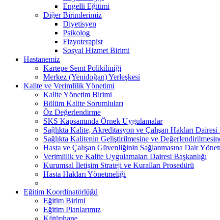
Engelli Eğitimi
Diğer Birimlerimiz
Diyetisyen
Psikolog
Fizyoterapist
Sosyal Hizmet Birimi
Hastanemiz
Kartepe Semt Polikiliniği
Merkez (Yenidoğan) Yerleşkesi
Kalite ve Verimlilik Yönetimi
Kalite Yönetim Birimi
Bölüm Kalite Sorumluları
Öz Değerlendirme
SKS Kapsamında Örnek Uygulamalar
Sağlıkta Kalite, Akreditasyon ve Çalışan Hakları Dairesi
Sağlıkta Kalitenin Geliştirilmesine ve Değerlendirilmesi
Hasta ve Çalışan Güvenliğinin Sağlanmasına Dair Yönet
Verimlilik ve Kalite Uygulamaları Dairesi Başkanlığı
Kurumsal İletişim Strateji ve Kuralları Prosedürü
Hasta Hakları Yönetmeliği
Eğitim Koordinatörlüğü
Eğitim Birimi
Eğitim Planlarımız
Kütüphane