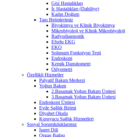
Göz Hastalıkları
İç Hastalıkları (Dahiliye)
Kadın Doğum
Tanı Birimlerimiz
Biyokimya ve Klinik Biyokimya
Mikrobiyoloji ve Klinik Mikrobiyoloji
Radyodiagnostik
Eforlu EKG
EKO
Solunum Fonksiyon Testi
Endoskopi
Kemik Dansitometri
Odyometri
Özellikli Hizmetler
Palyatif Bakım Merkezi
Yoğun Bakım
2.Basamak Yoğun Bakım Ünitesi
3.Basamak Yoğun Bakım Ünitesi
Endoskopi Ünitesi
Evde Sağlık Birimi
Diyabet Okulu
Koruyucu Sağlık Hizmetleri
Sosyal Sorumluluklarımız
İşaret Dili
Organ Bağışı