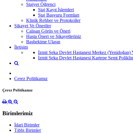
Stajyer Öğrenci
Staj Kayıt İşlemleri
Staj Başvuru Formları
Klinik Rehber ve Protokoller
Şikayet Ve Öneriler
Çalışan Görüş ve Öneri
Hasta Öneri ve Şikayetleriniz
Başhekime Ulaşın
İletişim
İzmit Seka Devlet Hastanesi Merkez (Yenidoğan) Y
İzmit Seka Devlet Hastanesi Kartepe Semt Poliklin
Çerez Politikamız
Çerez Politikamız
Birimlerimiz
İdari Birimler
Tıbbi Birimler