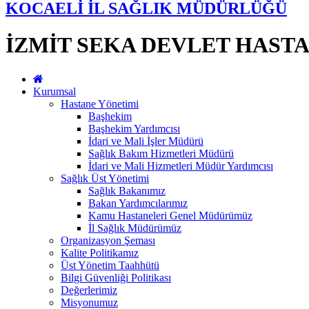
KOCAELİ İL SAĞLIK MÜDÜRLÜĞÜ
İZMİT SEKA DEVLET HASTA
Kurumsal
Hastane Yönetimi
Başhekim
Başhekim Yardımcısı
İdari ve Mali İşler Müdürü
Sağlık Bakım Hizmetleri Müdürü
İdari ve Mali Hizmetleri Müdür Yardımcısı
Sağlık Üst Yönetimi
Sağlık Bakanımız
Bakan Yardımcılarımız
Kamu Hastaneleri Genel Müdürümüz
İl Sağlık Müdürümüz
Organizasyon Şeması
Kalite Politikamız
Üst Yönetim Taahhütü
Bilgi Güvenliği Politikası
Değerlerimiz
Misyonumuz