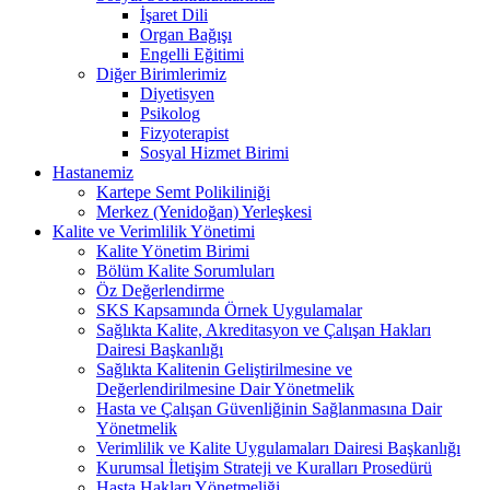
İşaret Dili
Organ Bağışı
Engelli Eğitimi
Diğer Birimlerimiz
Diyetisyen
Psikolog
Fizyoterapist
Sosyal Hizmet Birimi
Hastanemiz
Kartepe Semt Polikiliniği
Merkez (Yenidoğan) Yerleşkesi
Kalite ve Verimlilik Yönetimi
Kalite Yönetim Birimi
Bölüm Kalite Sorumluları
Öz Değerlendirme
SKS Kapsamında Örnek Uygulamalar
Sağlıkta Kalite, Akreditasyon ve Çalışan Hakları
Dairesi Başkanlığı
Sağlıkta Kalitenin Geliştirilmesine ve
Değerlendirilmesine Dair Yönetmelik
Hasta ve Çalışan Güvenliğinin Sağlanmasına Dair
Yönetmelik
Verimlilik ve Kalite Uygulamaları Dairesi Başkanlığı
Kurumsal İletişim Strateji ve Kuralları Prosedürü
Hasta Hakları Yönetmeliği