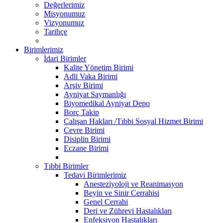
Değerlerimiz
Misyonumuz
Vizyonumuz
Tarihçe
Birimlerimiz
İdari Birimler
Kalite Yönetim Birimi
Adli Vaka Birimi
Arşiv Birimi
Ayniyat Saymanlığı
Biyomedikal Ayniyat Depo
Borç Takip
Çalışan Hakları /Tıbbi Sosyal Hizmet Birimi
Çevre Birimi
Disiplin Birimi
Eczane Birimi
Tıbbi Birimler
Tedavi Birimlerimiz
Anesteziyoloji ve Reanimasyon
Beyin ve Sinir Cerrahisi
Genel Cerrahi
Deri ve Zührevi Hastalıkları
Enfeksiyon Hastalıkları