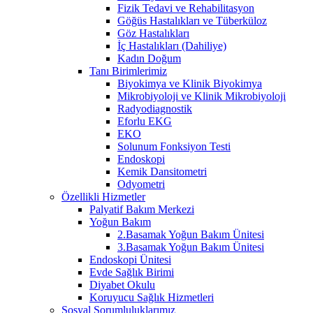
Fizik Tedavi ve Rehabilitasyon
Göğüs Hastalıkları ve Tüberküloz
Göz Hastalıkları
İç Hastalıkları (Dahiliye)
Kadın Doğum
Tanı Birimlerimiz
Biyokimya ve Klinik Biyokimya
Mikrobiyoloji ve Klinik Mikrobiyoloji
Radyodiagnostik
Eforlu EKG
EKO
Solunum Fonksiyon Testi
Endoskopi
Kemik Dansitometri
Odyometri
Özellikli Hizmetler
Palyatif Bakım Merkezi
Yoğun Bakım
2.Basamak Yoğun Bakım Ünitesi
3.Basamak Yoğun Bakım Ünitesi
Endoskopi Ünitesi
Evde Sağlık Birimi
Diyabet Okulu
Koruyucu Sağlık Hizmetleri
Sosyal Sorumluluklarımız