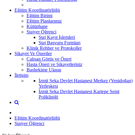
Eğitim Koordinatörlüğü
Eğitim Birimi
Eğitim Planlarımız
Kütüphane
Stajyer Öğrenci
Staj Kayıt İşlemleri
Staj Başvuru Formları
Klinik Rehber ve Protokoller
Şikayet Ve Öneriler
Çalışan Görüş ve Öneri
Hasta Öneri ve Şikayetleriniz
Başhekime Ulaşın
İletişim
İzmit Seka Devlet Hastanesi Merkez (Yenidoğan)
Yerleşkesi
İzmit Seka Devlet Hastanesi Kartepe Semt
Polikliniği
Eğitim Koordinatörlüğü
Stajyer Öğrenci