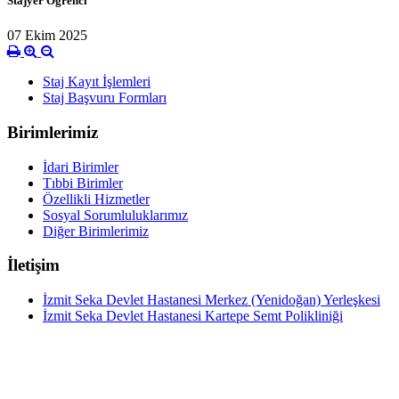
Stajyer Öğrenci
07 Ekim 2025
Staj Kayıt İşlemleri
Staj Başvuru Formları
Birimlerimiz
İdari Birimler
Tıbbi Birimler
Özellikli Hizmetler
Sosyal Sorumluluklarımız
Diğer Birimlerimiz
İletişim
İzmit Seka Devlet Hastanesi Merkez (Yenidoğan) Yerleşkesi
İzmit Seka Devlet Hastanesi Kartepe Semt Polikliniği