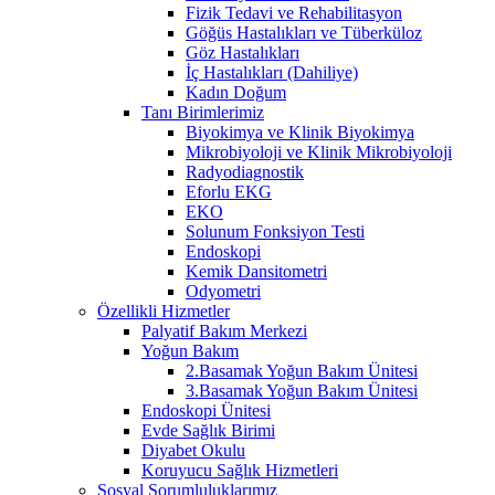
Fizik Tedavi ve Rehabilitasyon
Göğüs Hastalıkları ve Tüberküloz
Göz Hastalıkları
İç Hastalıkları (Dahiliye)
Kadın Doğum
Tanı Birimlerimiz
Biyokimya ve Klinik Biyokimya
Mikrobiyoloji ve Klinik Mikrobiyoloji
Radyodiagnostik
Eforlu EKG
EKO
Solunum Fonksiyon Testi
Endoskopi
Kemik Dansitometri
Odyometri
Özellikli Hizmetler
Palyatif Bakım Merkezi
Yoğun Bakım
2.Basamak Yoğun Bakım Ünitesi
3.Basamak Yoğun Bakım Ünitesi
Endoskopi Ünitesi
Evde Sağlık Birimi
Diyabet Okulu
Koruyucu Sağlık Hizmetleri
Sosyal Sorumluluklarımız