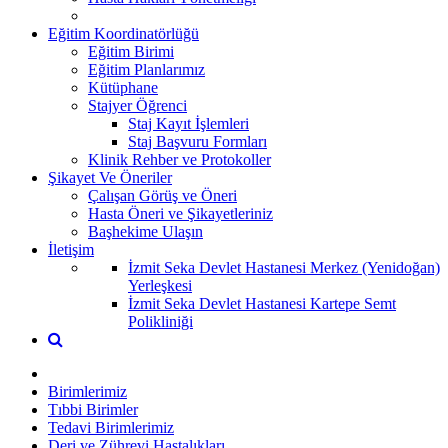
Eğitim Koordinatörlüğü
Eğitim Birimi
Eğitim Planlarımız
Kütüphane
Stajyer Öğrenci
Staj Kayıt İşlemleri
Staj Başvuru Formları
Klinik Rehber ve Protokoller
Şikayet Ve Öneriler
Çalışan Görüş ve Öneri
Hasta Öneri ve Şikayetleriniz
Başhekime Ulaşın
İletişim
İzmit Seka Devlet Hastanesi Merkez (Yenidoğan)
Yerleşkesi
İzmit Seka Devlet Hastanesi Kartepe Semt
Polikliniği
Birimlerimiz
Tıbbi Birimler
Tedavi Birimlerimiz
Deri ve Zührevi Hastalıkları