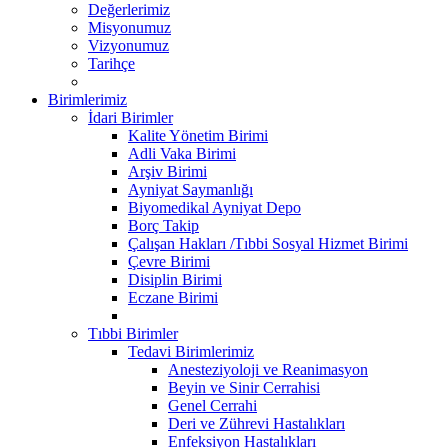
Değerlerimiz
Misyonumuz
Vizyonumuz
Tarihçe
Birimlerimiz
İdari Birimler
Kalite Yönetim Birimi
Adli Vaka Birimi
Arşiv Birimi
Ayniyat Saymanlığı
Biyomedikal Ayniyat Depo
Borç Takip
Çalışan Hakları /Tıbbi Sosyal Hizmet Birimi
Çevre Birimi
Disiplin Birimi
Eczane Birimi
Tıbbi Birimler
Tedavi Birimlerimiz
Anesteziyoloji ve Reanimasyon
Beyin ve Sinir Cerrahisi
Genel Cerrahi
Deri ve Zührevi Hastalıkları
Enfeksiyon Hastalıkları