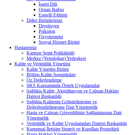
İşaret Dili
Organ Bağışı
Engelli Eğitimi
Diğer Birimlerimiz
Diyetisyen
Psikolog
Fizyoterapist
Sosyal Hizmet Birimi
Hastanemiz
Kartepe Semt Polikiliniği
Merkez (Yenidoğan) Yerleşkesi
Kalite ve Verimlilik Yönetimi
Kalite Yönetim Birimi
Bölüm Kalite Sorumluları
Öz Değerlendirme
SKS Kapsamında Örnek Uygulamalar
Sağlıkta Kalite, Akreditasyon ve Çalışan Hakları
Dairesi Başkanlığı
Sağlıkta Kalitenin Geliştirilmesine ve
Değerlendirilmesine Dair Yönetmelik
Hasta ve Çalışan Güvenliğinin Sağlanmasına Dair
Yönetmelik
Verimlilik ve Kalite Uygulamaları Dairesi Başkanlığı
Kurumsal İletişim Strateji ve Kuralları Prosedürü
Hasta Hakları Yönetmeliği